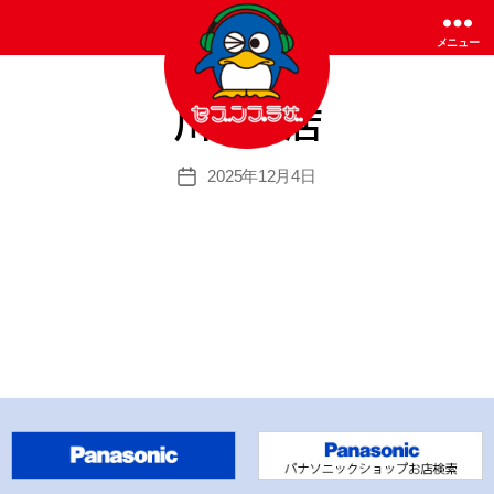
メニュー
川内本店
セ
2025年12月4日
投
ブ
稿
ン
日
プ
ラ
ザ