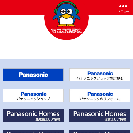
メニュー
セ
ブ
ン
プ
ラ
ザ