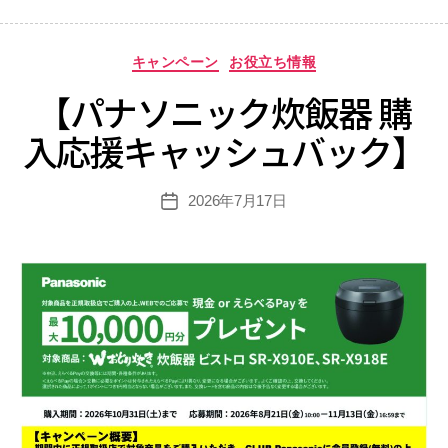
カ
キャンペーン
お役立ち情報
テ
【パナソニック炊飯器 購
ゴ
リ
入応援キャッシュバック】
ー
2026年7月17日
投
稿
日