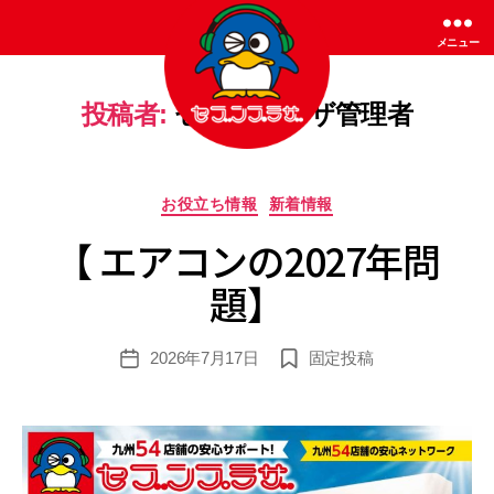
メニュー
投稿者:
セブンプラザ管理者
セ
ブ
カ
お役立ち情報
新着情報
ン
テ
プ
【 エアコンの2027年問
ゴ
ラ
リ
ザ
題】
ー
2026年7月17日
固定投稿
投
稿
日