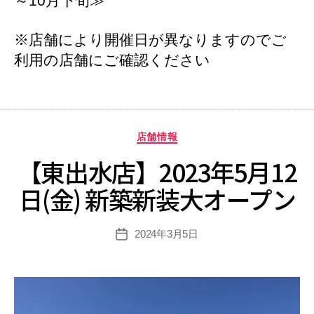
～10月下旬≫
※店舗により開催日が異なりますのでご
利用の店舗にご確認ください
カ
店舗情報
テ
【東出水店】2023年5月12
ゴ
リ
日(金) 新築新装大オープン
ー
2024年3月5日
投
稿
日