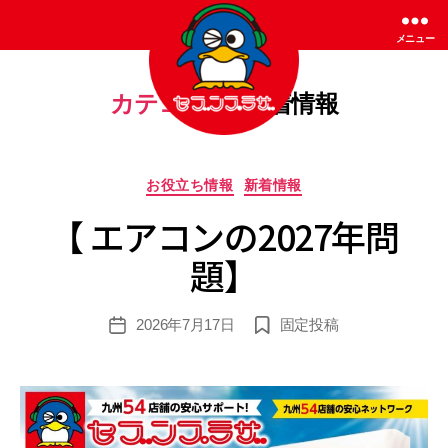
メニュー
カテゴリー:
新着情報
セ
ブ
カ
お役立ち情報
新着情報
ン
テ
プ
【 エアコンの2027年問
ゴ
ラ
リ
ザ
題】
ー
2026年7月17日
固定投稿
投
稿
日