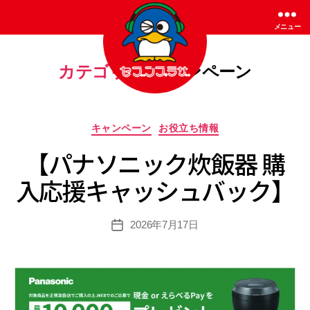
メニュー
カテゴリー:
キャンペーン
セ
ブ
カ
キャンペーン
お役立ち情報
ン
テ
プ
【パナソニック炊飯器 購
ゴ
ラ
リ
ザ
入応援キャッシュバック】
ー
2026年7月17日
投
稿
日