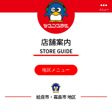
メニュー
セ
店舗案内
ブ
ン
STORE GUIDE
プ
ラ
ザ
メニュー
姶良市・霧島市 地区