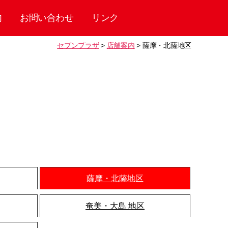
内
お問い合わせ
リンク
セブンプラザ
>
店舗案内
>
薩摩・北薩地区
薩摩・北薩地区
奄美・大島 地区