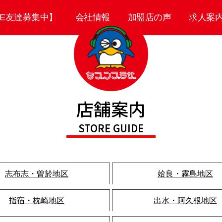
NE友達募集中】
会社情報
加盟店の声
求人案
セ
店舗案内
ブ
ン
STORE GUIDE
プ
ラ
ザ
志布志・曽於地区
姶良・霧島地区
指宿・枕崎地区
出水・阿久根地区