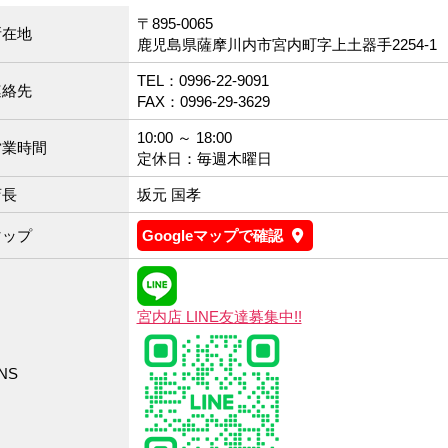
〒895-0065
所在地
鹿児島県薩摩川内市宮内町字上土器手2254-1
TEL：0996-22-9091
連絡先
FAX：0996-29-3629
10:00 ～ 18:00
営業時間
定休日：毎週木曜日
店長
坂元 国孝
マップ
Googleマップで確認
宮内店 LINE友達募集中!!
NS