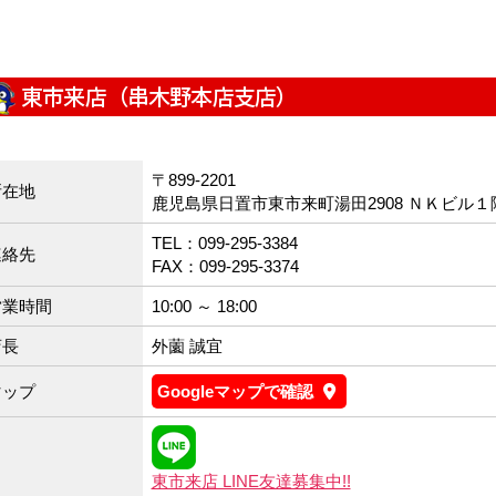
東市来店（串木野本店支店）
〒899-2201
所在地
鹿児島県日置市東市来町湯田2908 ＮＫビル１
TEL：099-295-3384
連絡先
FAX：099-295-3374
営業時間
10:00 ～ 18:00
店長
外薗 誠宜
マップ
Googleマップで確認
東市来店 LINE友達募集中!!