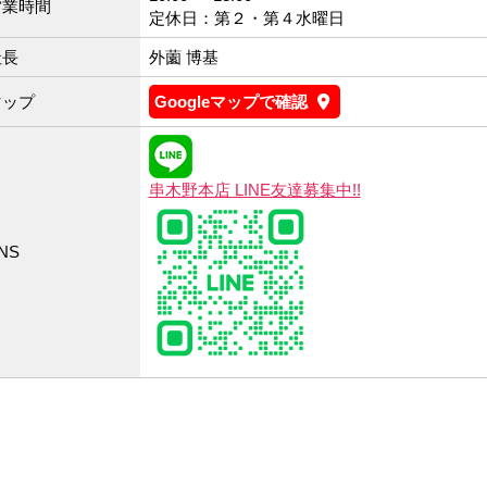
営業時間
定休日：第２・第４水曜日
社長
外薗 博基
マップ
Googleマップで確認
串木野本店 LINE友達募集中!!
NS